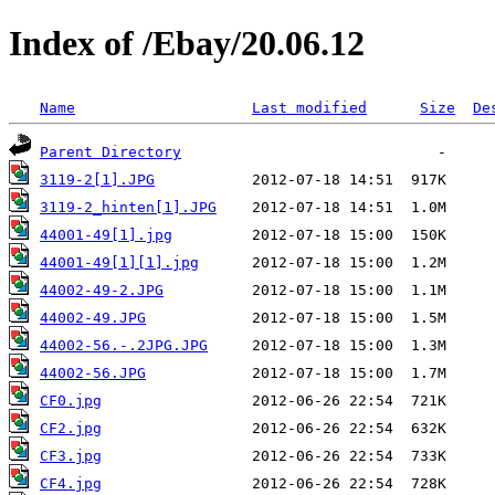
Index of /Ebay/20.06.12
Name
Last modified
Size
De
Parent Directory
3119-2[1].JPG
3119-2_hinten[1].JPG
44001-49[1].jpg
44001-49[1][1].jpg
44002-49-2.JPG
44002-49.JPG
44002-56.-.2JPG.JPG
44002-56.JPG
CF0.jpg
CF2.jpg
CF3.jpg
CF4.jpg