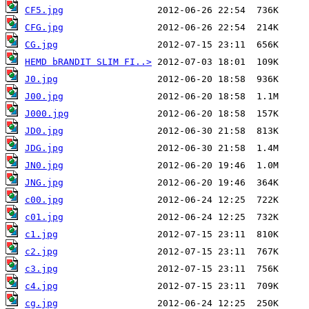
CF5.jpg
CFG.jpg
CG.jpg
HEMD bRANDIT SLIM FI..>
J0.jpg
J00.jpg
J000.jpg
JD0.jpg
JDG.jpg
JN0.jpg
JNG.jpg
c00.jpg
c01.jpg
c1.jpg
c2.jpg
c3.jpg
c4.jpg
cg.jpg